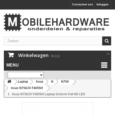
Contacteer ons
Inloggen
Winkelwagen
(leeg)
MENU
Laptop
Asus
N
N750
Asus N750JV-T4055H
Asus N750JV-T4055H Laptop Scherm Full HD LED