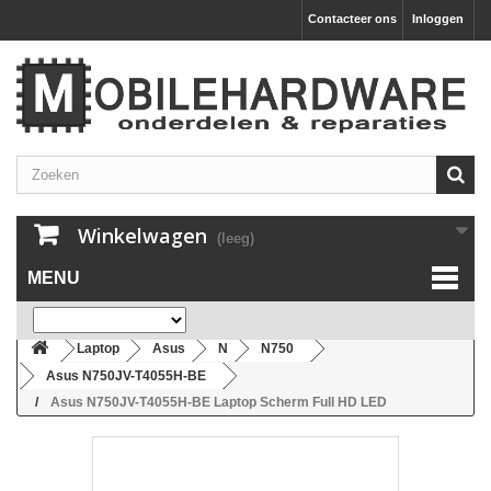
Contacteer ons
Inloggen
Winkelwagen
(leeg)
MENU
Laptop
Asus
N
N750
Asus N750JV-T4055H-BE
Asus N750JV-T4055H-BE Laptop Scherm Full HD LED