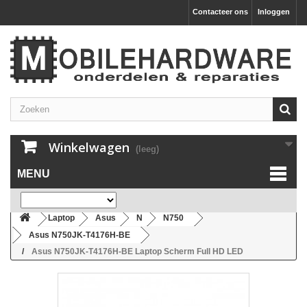
Contacteer ons
Inloggen
Winkelwagen
(leeg)
MENU
Laptop
Asus
N
N750
Asus N750JK-T4176H-BE
Asus N750JK-T4176H-BE Laptop Scherm Full HD LED