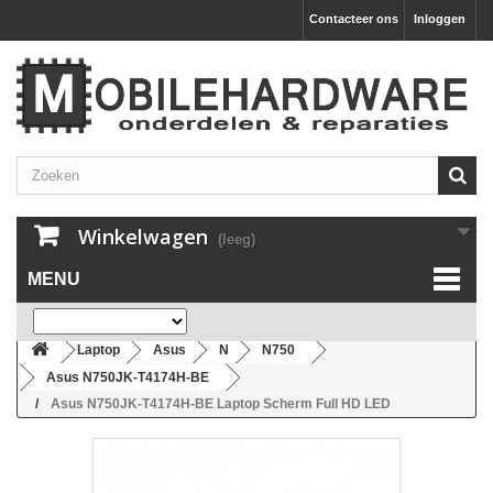
Contacteer ons
Inloggen
Winkelwagen
(leeg)
MENU
Laptop
Asus
N
N750
Asus N750JK-T4174H-BE
Asus N750JK-T4174H-BE Laptop Scherm Full HD LED