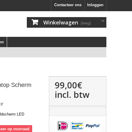
Contacteer ons
Inloggen
Winkelwagen
(leeg)
en
99,00€
ptop Scherm
incl. btw
SY
eldscherm LED
meer op voorraad