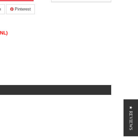
n
Pinterest
(NL)
★ REVIEWS