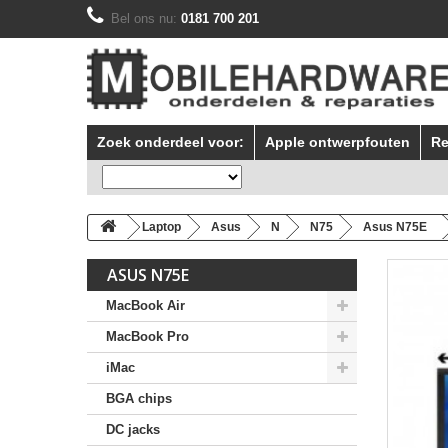
Bel ons nu:
0181 700 201
Zoek onderdeel voor:
Apple ontwerpfouten
Re
Laptop
Asus
N
N75
Asus N75E
ASUS N75E
MacBook Air
MacBook Pro
iMac
BGA chips
DC jacks