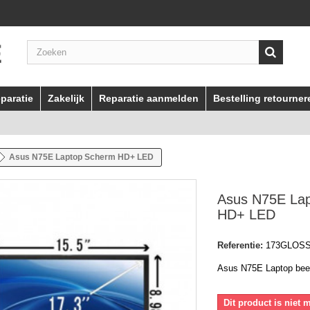
paratie
Zakelijk
Reparatie aanmelden
Bestelling retourner
Asus N75E Laptop Scherm HD+ LED
Asus N75E La
HD+ LED
Referentie:
173GLOS
Asus N75E Laptop be
Dit product is niet 