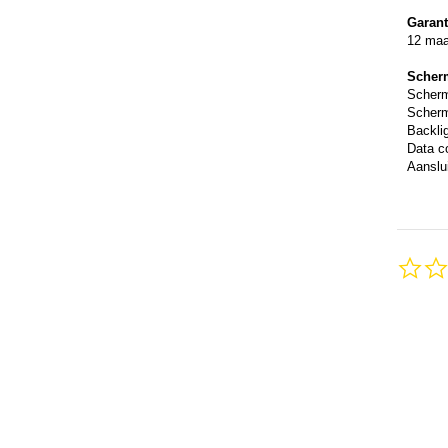
Garant
12 ma
Scher
Scher
Scherm
Backli
Data c
Aanslui