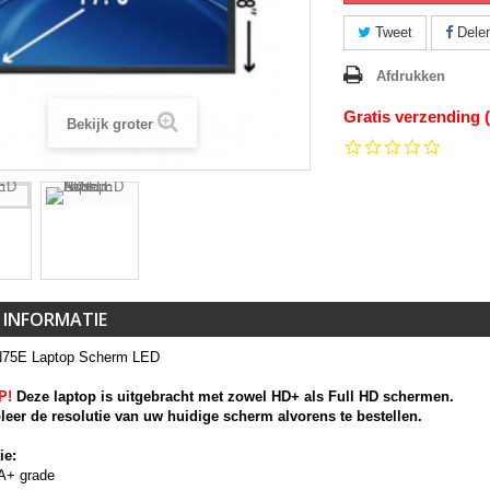
Tweet
Dele
Afdrukken
Gratis verzending 
Bekijk groter
0.0
star
rating
 INFORMATIE
N75E Laptop Scherm LED
P!
Deze laptop is uitgebracht met zowel HD+ als Full HD schermen.
leer de resolutie van uw huidige scherm alvorens te bestellen.
ie:
A+ grade