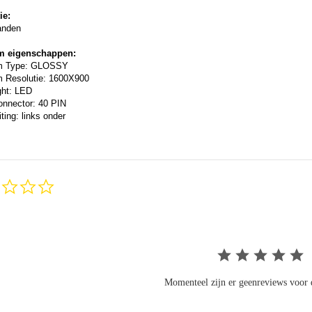
ie:
anden
m eigenschappen:
m Type: GLOSSY
 Resolutie: 1600X900
ght: LED
onnector: 40 PIN
ting: links onder
0.0
star
rating
Momenteel zijn er geenreviews voor d