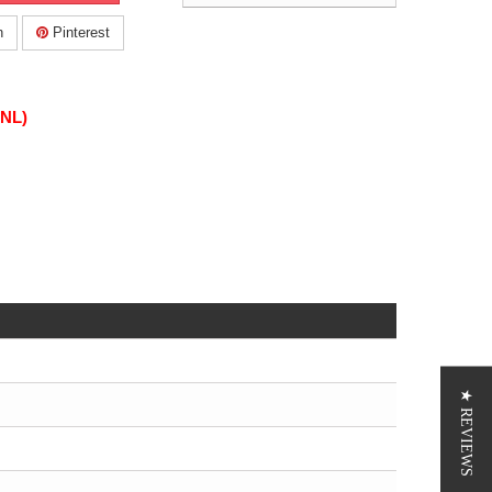
n
Pinterest
(NL)
★ REVIEWS