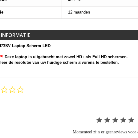
ie
12 maanden
 INFORMATIE
N73SV Laptop Scherm LED
P!
Deze laptop is uitgebracht met zowel HD+ als Full HD schermen.
leer de resolutie van uw huidige scherm alvorens te bestellen.
0.0
star
rating
Momenteel zijn er geenreviews voor d