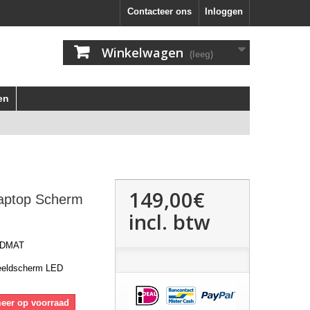
Contacteer ons
Inloggen
Winkelwagen
(leeg)
en
149,00€
aptop Scherm
incl. btw
HDMAT
eeldscherm LED
meer op voorraad