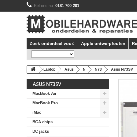
Bel ons nu:
0181 700 201
Zoek onderdeel voor:
Apple ontwerpfouten
Re
Laptop
Asus
N
N73
Asus N73SV
ASUS N73SV
MacBook Air
MacBook Pro
iMac
BGA chips
DC jacks