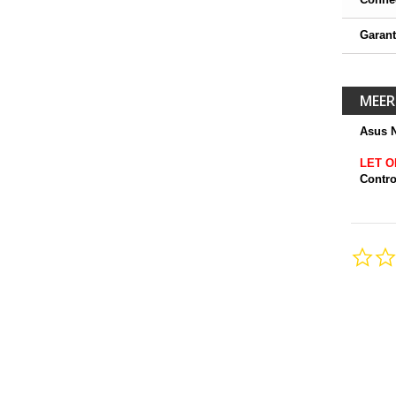
Garant
MEER
Asus 
LET O
Contro