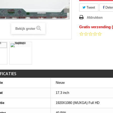
Tweet
Dele
Afdrukken
Gratis verzending 
Bekijk groter
0.0
star
rating
FICATIES
ie
Nieuw
at
17.3 inch
tie
1920X1080 (WUXGA) Full HD
ctor
40 PIN