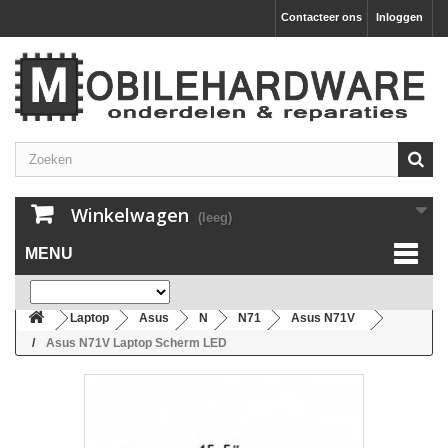
Contacteer ons
Inloggen
Winkelwagen
(leeg)
MENU
Laptop
Asus
N
N71
Asus N71V
Asus N71V Laptop Scherm LED