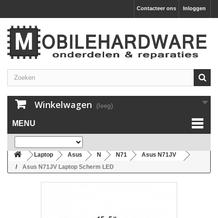
Contacteer ons
Inloggen
Winkelwagen
(leeg)
MENU
Laptop
Asus
N
N71
Asus N71JV
Asus N71JV Laptop Scherm LED