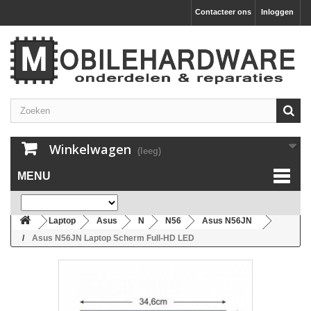
Contacteer ons
Inloggen
Winkelwagen
(leeg)
MENU
Laptop
Asus
N
N56
Asus N56JN
Asus N56JN Laptop Scherm Full-HD LED