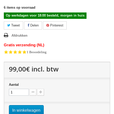
6
items op voorraad
Op werkdagen voor 18:00 besteld, morgen in huis
Tweet
Delen
Pinterest
Afdrukken
Gratis verzending (NL)
5.0
1 Beoordeling
star
rating
99,00€
incl. btw
Aantal
In winkelwagen