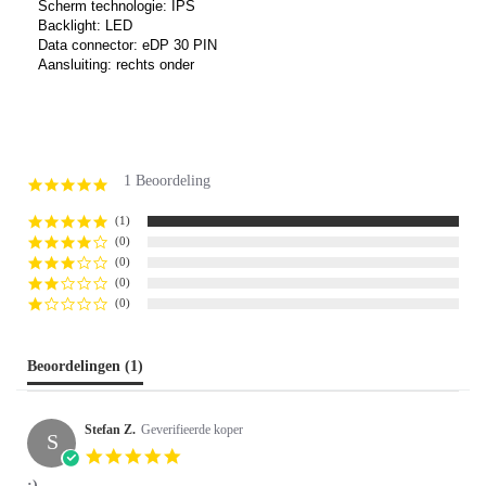
Scherm technologie: IPS
Backlight: LED
Data connector: eDP 30 PIN
Aansluiting: rechts onder
1 Beoordeling
5.0
star
rating
(1)
(0)
(0)
(0)
(0)
Beoordelingen
(1)
Stefan Z.
Geverifieerde koper
S
5.0
star
:)