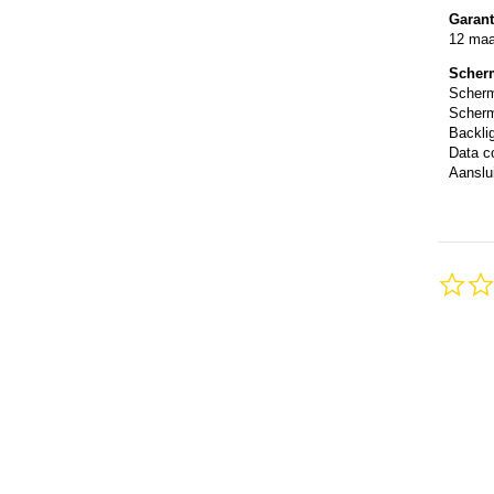
Garant
12 ma
Scher
Scher
Scherm
Backli
Data c
Aanslui