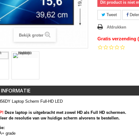
Dit product is niet 
Tweet
Dele
Afdrukken
Bekijk groter
Gratis verzending 
0.0
star
rating
 INFORMATIE
56DY Laptop Scherm Full-HD LED
P!
Deze laptop is uitgebracht met zowel HD als Full HD schermen.
leer de resolutie van uw huidige scherm alvorens te bestellen.
ie:
A+ grade