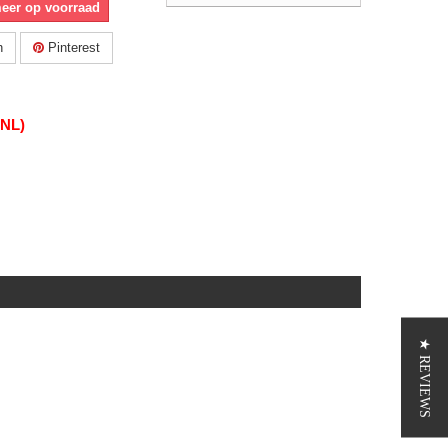
meer op voorraad
n
Pinterest
(NL)
★ REVIEWS