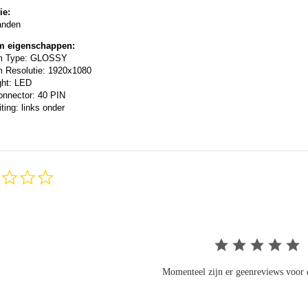
ie:
anden
m eigenschappen:
m Type: GLOSSY
 Resolutie: 1920x1080
ght: LED
onnector: 40 PIN
ting: links onder
0.0
star
rating
Momenteel zijn er geenreviews voor d