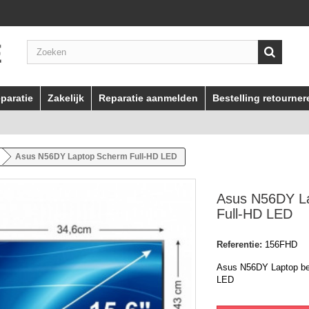
paratie
Zakelijk
Reparatie aanmelden
Bestelling retourner
Asus N56DY Laptop Scherm Full-HD LED
Asus N56DY L
Full-HD LED
Referentie:
156FHD
Asus N56DY Laptop be
LED