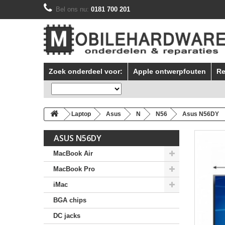
Bel ons nu:
0181 700 201
Zoek onderdeel voor:
Apple ontwerpfouten
Re
Laptop
Asus
N
N56
Asus N56DY
ASUS N56DY
MacBook Air
MacBook Pro
iMac
BGA chips
DC jacks