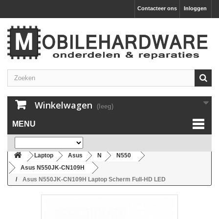
Contacteer ons
Inloggen
Winkelwagen
(leeg)
MENU
Laptop
Asus
N
N550
Asus N550JK-CN109H
Asus N550JK-CN109H Laptop Scherm Full-HD LED