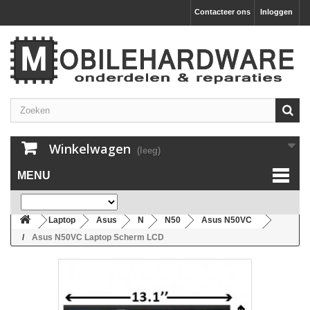
Contacteer ons
Inloggen
Winkelwagen
(leeg)
MENU
Laptop
Asus
N
N50
Asus N50VC
Asus N50VC Laptop Scherm LCD