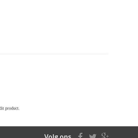
it product.
Volg ons