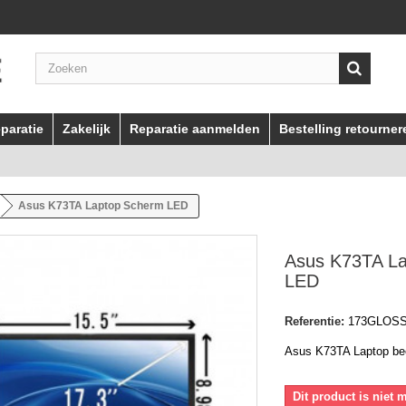
paratie
Zakelijk
Reparatie aanmelden
Bestelling retourner
Asus K73TA Laptop Scherm LED
Asus K73TA L
LED
Referentie:
173GLOS
Asus K73TA Laptop b
Dit product is niet 