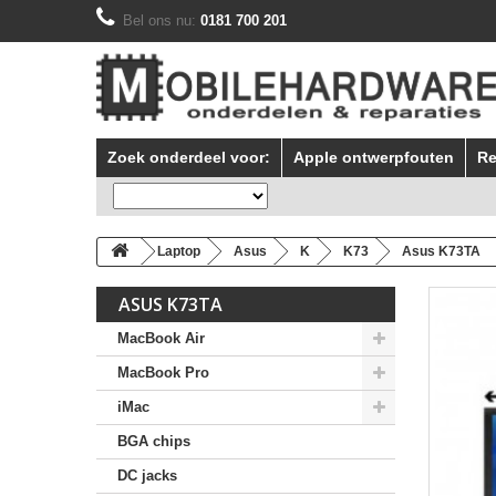
Bel ons nu:
0181 700 201
Zoek onderdeel voor:
Apple ontwerpfouten
Re
Laptop
Asus
K
K73
Asus K73TA
ASUS K73TA
MacBook Air
MacBook Pro
iMac
BGA chips
DC jacks