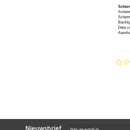
Scher
Scher
Scherm
Backli
Data c
Aanslui
Nieuwsbrief