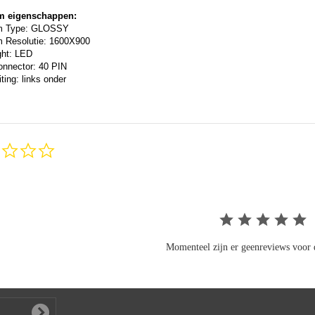
m eigenschappen:
m Type: GLOSSY
 Resolutie: 1600X900
ght: LED
onnector: 40 PIN
ting: links onder
0.0
star
rating
Momenteel zijn er geenreviews voor d