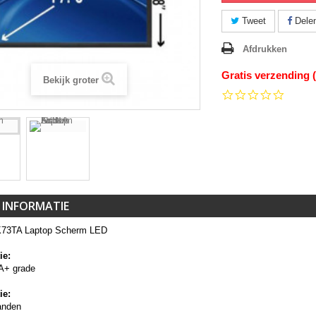
Tweet
Dele
Afdrukken
Gratis verzending 
Bekijk groter
0.0
star
rating
 INFORMATIE
K73TA Laptop Scherm LED
ie:
A+ grade
ie:
anden