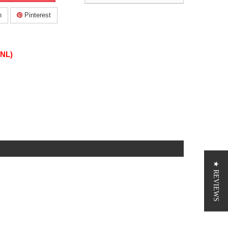
n
Pinterest
(NL)
★ REVIEWS