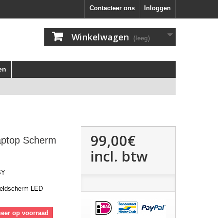
Contacteer ons
Inloggen
Winkelwagen
(leeg)
en
99,00€
aptop Scherm
incl. btw
SY
eeldscherm LED
meer op voorraad