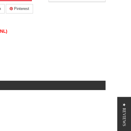
n
Pinterest
(NL)
★ REVIEWS