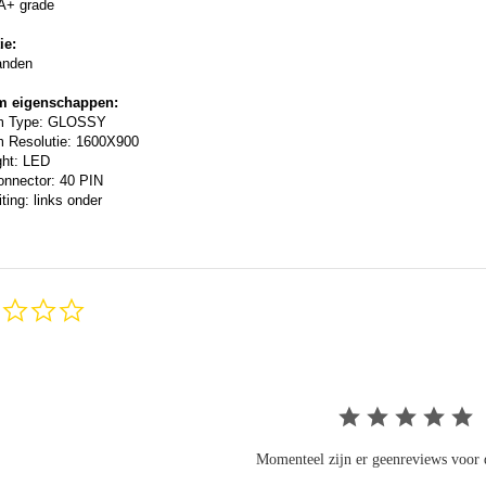
A+ grade
ie:
anden
m eigenschappen:
m Type: GLOSSY
 Resolutie: 1600X900
ght: LED
onnector: 40 PIN
ting: links onder
0.0
star
rating
Momenteel zijn er geenreviews voor d