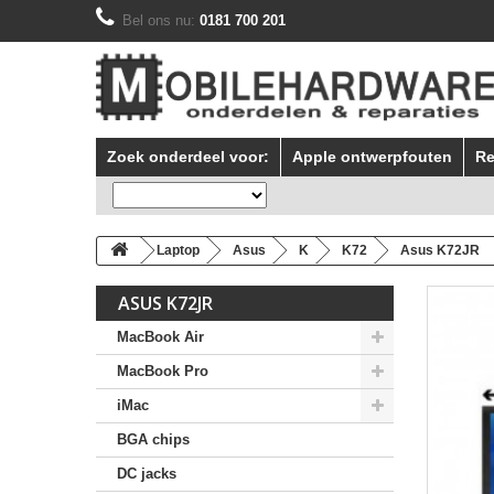
Bel ons nu:
0181 700 201
Zoek onderdeel voor:
Apple ontwerpfouten
Re
Laptop
Asus
K
K72
Asus K72JR
ASUS K72JR
MacBook Air
MacBook Pro
iMac
BGA chips
DC jacks