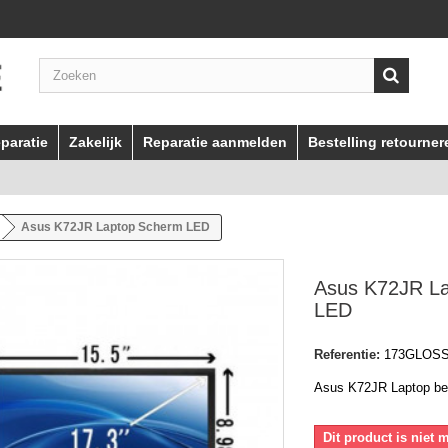
paratie
Zakelijk
Reparatie aanmelden
Bestelling retourner
Asus K72JR Laptop Scherm LED
Asus K72JR L
LED
Referentie:
173GLOS
Asus K72JR Laptop b
Dit product is niet 