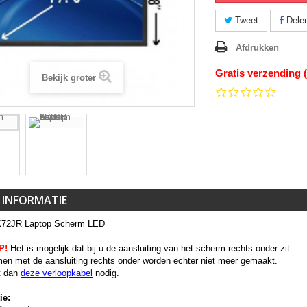
Tweet
Dele
Afdrukken
Gratis verzending 
Bekijk groter
0.0
star
rating
 INFORMATIE
K72JR Laptop Scherm LED
P!
Het is mogelijk dat bij u de aansluiting van het scherm rechts onder zit.
en met de aansluiting rechts onder worden echter niet meer gemaakt.
t dan
deze verloopkabel
nodig.
ie: