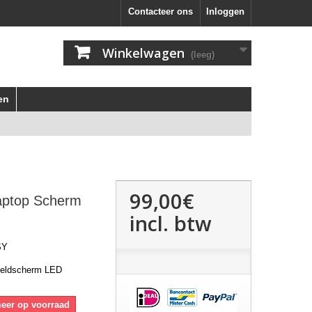
Contacteer ons
Inloggen
Winkelwagen
(leeg)
en
99,00€
aptop Scherm
incl. btw
SY
eeldscherm LED
meer op voorraad