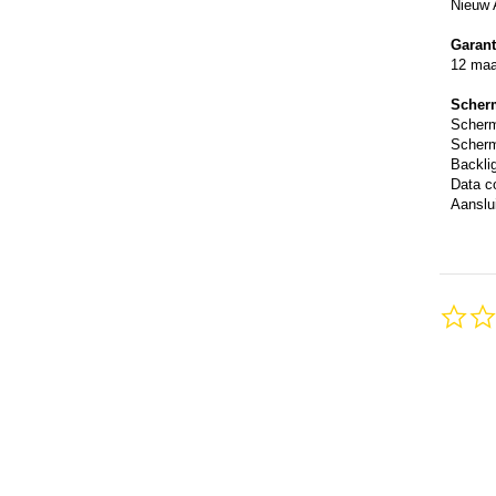
Nieuw 
Garant
12 ma
Scher
Scher
Scherm
Backli
Data c
Aanslui