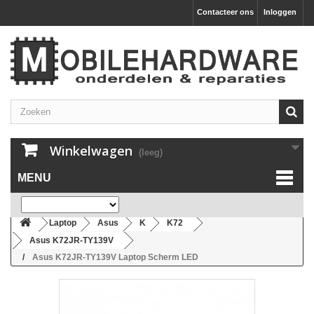
Contacteer ons
Inloggen
Winkelwagen
(leeg)
MENU
Laptop
Asus
K
K72
Asus K72JR-TY139V
Asus K72JR-TY139V Laptop Scherm LED