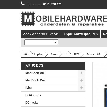
Bel ons nu:
0181 700 201
Zoek onderdeel voor:
Apple ontwerpfouten
Re
Laptop
Asus
K
K70
Asus K70
ASUS K70
MacBook Air
MacBook Pro
iMac
BGA chips
DC jacks