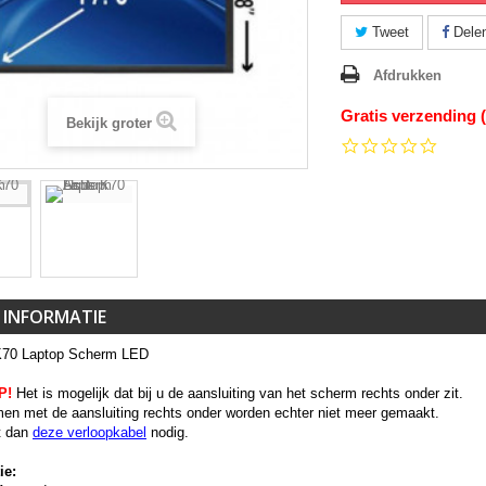
Tweet
Dele
Afdrukken
Gratis verzending 
Bekijk groter
0.0
star
rating
 INFORMATIE
K70 Laptop Scherm LED
P!
Het is mogelijk dat bij u de aansluiting van het scherm rechts onder zit.
en met de aansluiting rechts onder worden echter niet meer gemaakt.
t dan
deze verloopkabel
nodig.
ie: