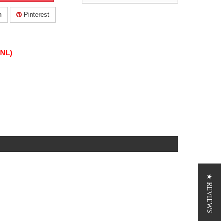
n
Pinterest
(NL)
★ REVIEWS