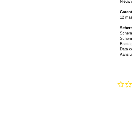
Nieuw 
Garant
12 ma
Scher
Scher
Scherm
Backli
Data c
Aanslui