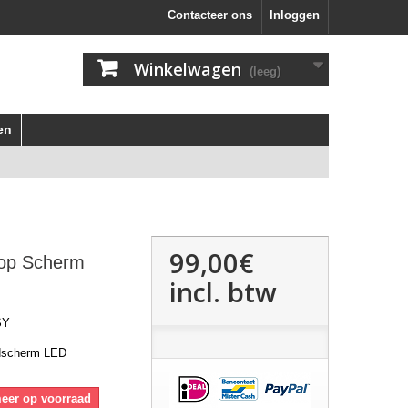
Contacteer ons
Inloggen
Winkelwagen
(leeg)
en
99,00€
top Scherm
incl. btw
SY
dscherm LED
meer op voorraad