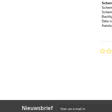
Scher
Scher
Scherm
Backli
Data c
Aanslui
Nieuwsbrief