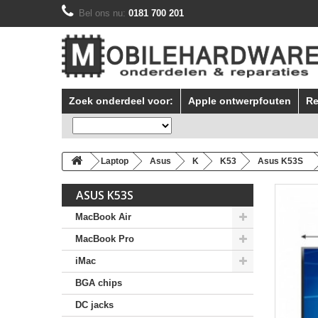
Bel ons nu:
0181 700 201
Zoek onderdeel voor:
Apple ontwerpfouten
Re
Laptop
Asus
K
K53
Asus K53S
ASUS K53S
MacBook Air
MacBook Pro
iMac
BGA chips
DC jacks