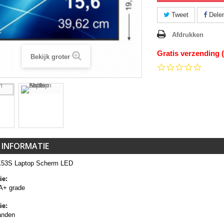
Tweet
Dele
Afdrukken
Gratis verzending 
Bekijk groter
0.0
star
rating
 INFORMATIE
K53S Laptop Scherm LED
ie:
A+ grade
ie:
anden