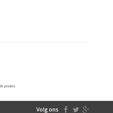
it product.
Volg ons