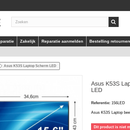
paratie
Zakelijk
Reparatie aanmelden
Bestelling retourner
Asus K53S Laptop Scherm LED
Asus K53S La
LED
Referentie:
156LED
Asus K53S Laptop be
Dit product is niet 