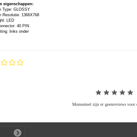
m eigenschappen:
m Type: GLOSSY
 Resolutie: 1366X768
ght: LED
onnector: 40 PIN
ting: links onder
0.0
star
rating
Momenteel zijn er geenreviews voor d