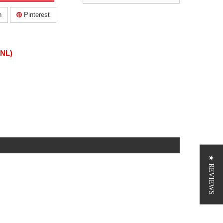
n
Pinterest
(NL)
★ REVIEWS