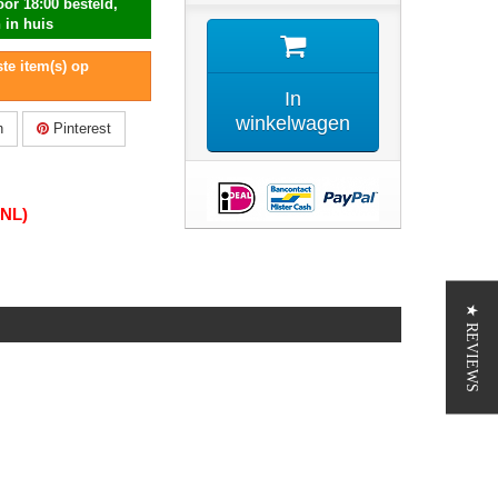
or 18:00 besteld,
 in huis
te item(s) op
In
winkelwagen
n
Pinterest
(NL)
★ REVIEWS