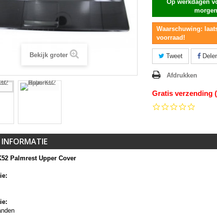
Op werkdagen vo
morgen
Waarschuwing: laats
voorraad!
Bekijk groter
Tweet
Dele
Afdrukken
Gratis verzending 
0.0
star
rating
 INFORMATIE
52 Palmrest Upper Cover
ie:
ie:
anden