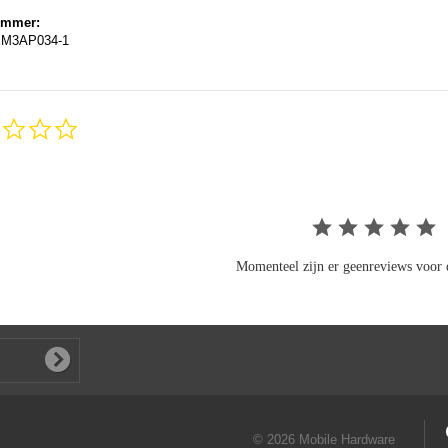
ummer:
M3AP034-1
0.0
star
rating
Momenteel zijn er geenreviews voor d
© 2026 Mobile Hardware