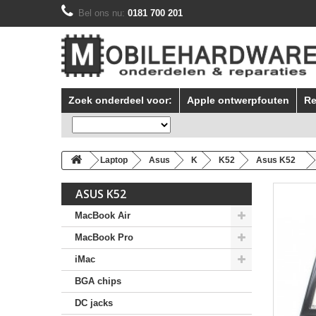
Bel ons nu:
0181 700 201
Zoek onderdeel voor:
Apple ontwerpfouten
Re
Laptop
Asus
K
K52
Asus K52
ASUS K52
MacBook Air
MacBook Pro
iMac
BGA chips
DC jacks