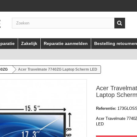
paratie
Zakelijk
Reparatie aanmelden
Bestelling retourner
40ZG
Acer Travelmate 7740ZG Laptop Scherm LED
Acer Travelma
Laptop Scher
Referentie:
173GLOS
Acer Travelmate 7740
LED