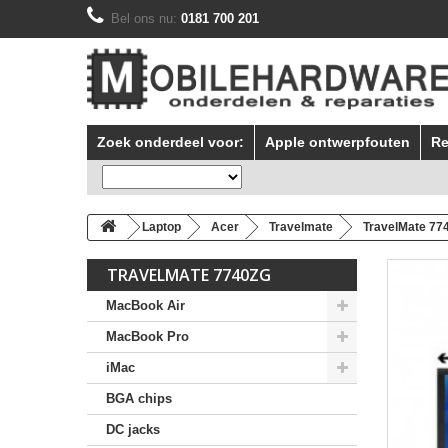
Bel ons nu:
0181 700 201
Zoek onderdeel voor:
Apple ontwerpfouten
Re
Laptop
Acer
Travelmate
TravelMate 77
TRAVELMATE 7740ZG
MacBook Air
MacBook Pro
iMac
BGA chips
DC jacks