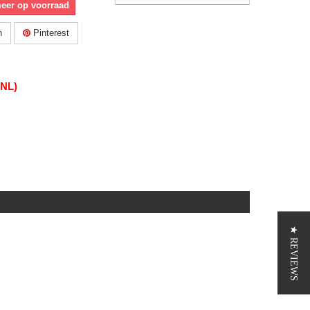
meer op voorraad
n
Pinterest
(NL)
★ REVIEWS