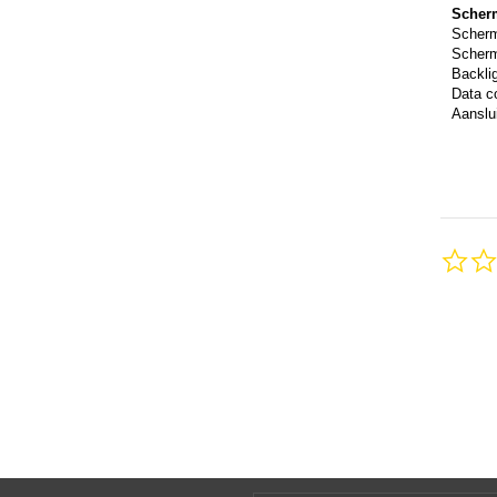
Scher
Scher
Scherm
Backli
Data c
Aanslui