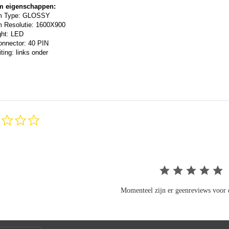
m eigenschappen:
m Type: GLOSSY
 Resolutie: 1600X900
ght: LED
onnector: 40 PIN
ting: links onder
0.0
star
rating
Momenteel zijn er geenreviews voor d