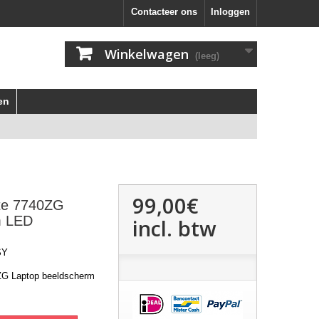
Contacteer ons
Inloggen
Winkelwagen
(leeg)
en
99,00€
te 7740ZG
m LED
incl. btw
SY
ZG Laptop beeldscherm