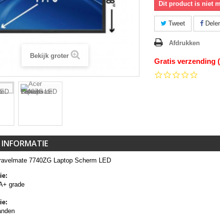
Dit product is niet 
Tweet
Dele
Afdrukken
Bekijk groter
Gratis verzending 
0.0
star
rating
 INFORMATIE
ravelmate 7740ZG Laptop Scherm LED
ie:
A+ grade
ie:
anden