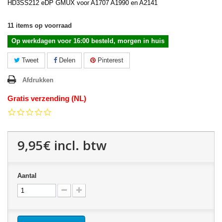
HD3SS212 eDP GMUX voor A1707 A1990 en A2141
11
items op voorraad
Op werkdagen voor 16:00 besteld, morgen in huis
Tweet
Delen
Pinterest
Afdrukken
Gratis verzending (NL)
0.0
star
rating
9,95€
incl. btw
Aantal