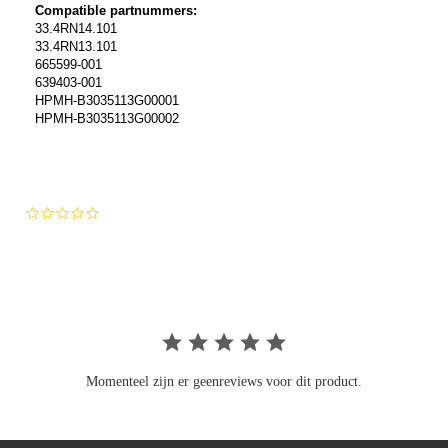
Compatible partnummers:
33.4RN14.101
33.4RN13.101
665599-001
639403-001
HPMH-B3035113G00001
HPMH-B3035113G00002
0.0
star
rating
Momenteel zijn er geenreviews voor dit product.