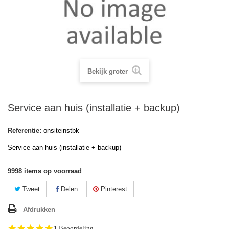
Bekijk groter
Service aan huis (installatie + backup)
Referentie:
onsiteinstbk
Service aan huis (installatie + backup)
9998
items op voorraad
Tweet
Delen
Pinterest
Afdrukken
5.0
1 Beoordeling