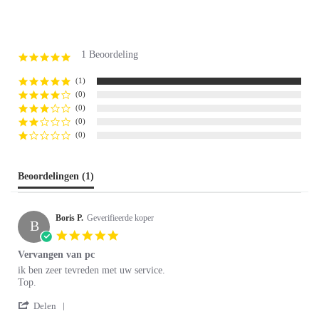
1 Beoordeling
5.0
star
rating
(1)
(0)
(0)
(0)
(0)
Beoordelingen
(1)
Boris P.
Geverifieerde koper
B
5.0
star
Vervangen van pc
rating
Review
review
ik ben zeer tevreden met uw service.
by
stating
Top.
Boris
Vervangen
'
P.
van
Delen
Share
on
pc