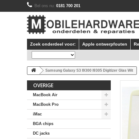
Bel ons nu:
0181 700 201
Zoek onderdeel voor:
Apple ontwerpfouten
Re
Samsung Galaxy S3 I9300 I9305 Digitizer Glas Wit
OVERIGE
MacBook Air
MacBook Pro
iMac
BGA chips
DC jacks