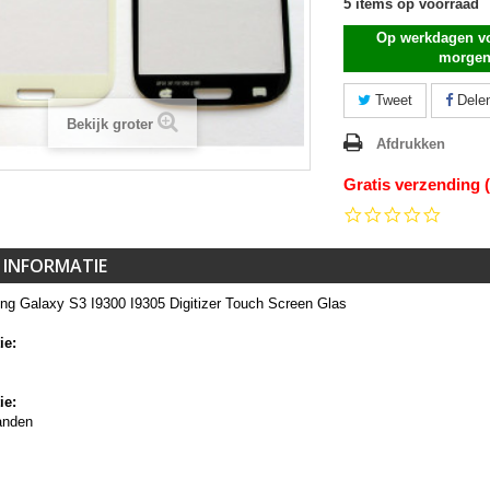
5
items op voorraad
Op werkdagen vo
morgen
Tweet
Dele
Bekijk groter
Afdrukken
Gratis verzending 
0.0
star
rating
 INFORMATIE
g Galaxy S3 I9300 I9305 Digitizer Touch Screen Glas
ie:
ie:
anden