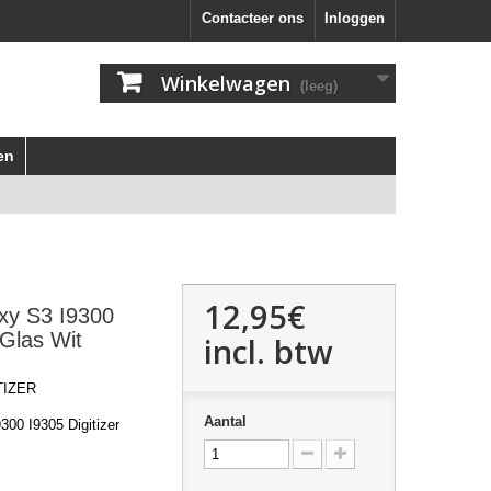
Contacteer ons
Inloggen
Winkelwagen
(leeg)
en
12,95€
xy S3 I9300
 Glas Wit
incl. btw
TIZER
Aantal
00 I9305 Digitizer