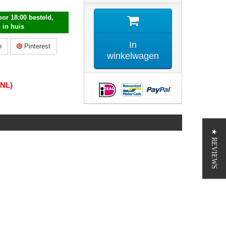
or 18:00 besteld,
 in huis
In
n
Pinterest
winkelwagen
(NL)
★ REVIEWS