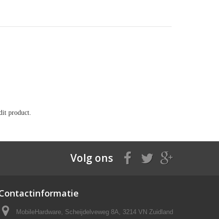
it product.
Volg ons
Contactinformatie
MobileHardware, Scheijdelveweg 8A, 3214 VN Zuidland