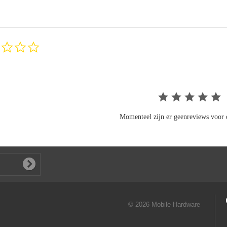
0.0
star
rating
Momenteel zijn er geenreviews voor d
© 2026 Mobile Hardware