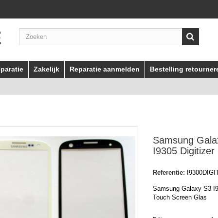
paratie
Zakelijk
Reparatie aanmelden
Bestelling retourner
Samsung Gala
I9305 Digitizer
Referentie:
I9300DIGI
Samsung Galaxy S3 I93
Touch Screen Glas