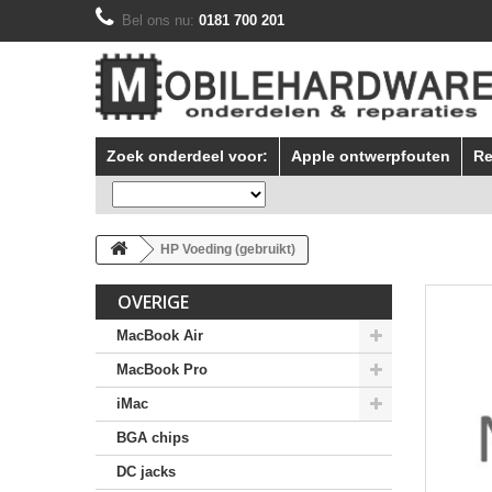
Bel ons nu:
0181 700 201
Zoek onderdeel voor:
Apple ontwerpfouten
Re
HP Voeding (gebruikt)
OVERIGE
MacBook Air
MacBook Pro
iMac
BGA chips
DC jacks