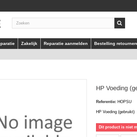
paratie
Zakelijk
Reparatie aanmelden
Bestelling retourner
HP Voeding (ge
Referentie:
HOPSU
HP Voeding (gebruikt)
Dit product is niet 