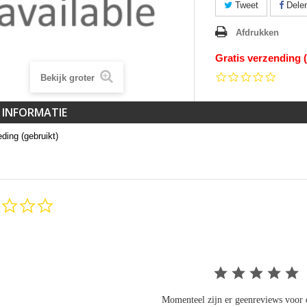
Tweet
Dele
Afdrukken
Gratis verzending 
0.0
Bekijk groter
star
rating
 INFORMATIE
ding (gebruikt)
0.0
star
rating
Momenteel zijn er geenreviews voor d