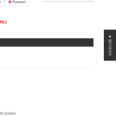
n
Pinterest
(NL)
★ REVIEWS
it product.