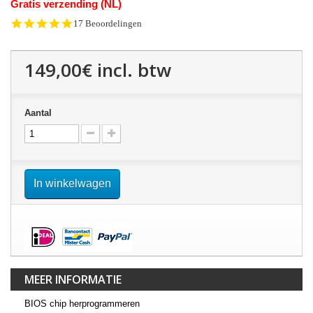
Gratis verzending (NL)
4.9
17 Beoordelingen
star
rating
149,00€
incl. btw
Aantal
In winkelwagen
MEER INFORMATIE
BIOS chip herprogrammeren