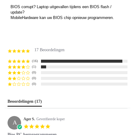
BIOS corrupt? Laptop uitgevallen tijdens een BIOS flash /
update?
MobileHardware kan uw BIOS chip opnieuw programmeren.
17 Beoordelingen
4.9
star
rating
(16)
(1)
(0)
(0)
(0)
Beoordelingen
(17)
Ager S.
Geverifieerde koper
A
5.0
star
Bios PC herprogrammeren