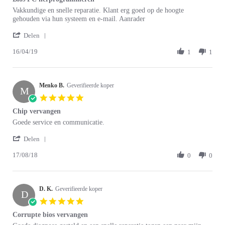
rating
Review
review
Vakkundige en snelle reparatie. Klant erg goed op de hoogte
by
stating
gehouden via hun systeem en e-mail. Aanrader
Ager
Bios
'
S.
PC
Delen
Share
on
herprogrammeren
16/04/19
Review
1
1
16
by
Apr
Ager
2019
S.
Menko B.
on
Geverifieerde koper
M
16
5.0
Apr
star
Chip vervangen
2019
rating
Review
review
Goede service en communicatie.
by
stating
'
Menko
Chip
Delen
Share
B.
vervangen
17/08/18
Review
0
0
on
by
17
Menko
Aug
B.
2018
D. K.
on
Geverifieerde koper
D
17
5.0
Aug
star
Corrupte bios vervangen
2018
rating