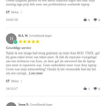
Review
review
Goede diagnose gesteld en een snelle reparatie tegen een naar mijn
by
stating
mening lage prijs heb weer een probleemloos werkende laptop
D.
Corrupte
'
K.
bios
Delen
Share
on
vervangen
10/02/18
Review
0
0
10
by
Feb
D.
2018
K.
H.A. W.
on
Geverifieerde koper
H
10
5.0
Feb
star
Geweldige service
2018
rating
Review
review
Nadat ik een image had terug geplaatst op mijn Asus ROG 750JX, gaf
by
stating
hij geen enkel leven van teken meer. Ik heb de reparatie voorgelegd
H.A.
Geweldige
aan een technicus van Asus, en deze gaf als antwoord dat de laptop
W.
service
niet meer te repareren was. Geen onderdelen meer voor deze laptop.
on
Groot was mijn teleurstelling! Omdat ik het vermoedde had dat het
19
Read
om een corrupt
...Lees meer
Dec
more
'
2017
Delen
about
Share
review
19/12/17
Review
1
0
stating
by
Geweldige
H.A.
service
W.
Soren N.
on
Geverifieerde koper