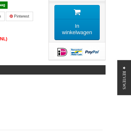
aag
n
Pinterest
In
winkelwagen
(NL)
★ REVIEWS