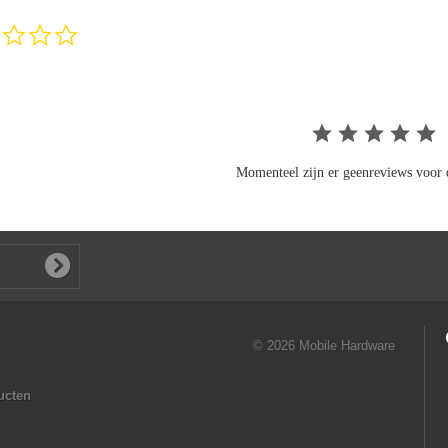
0.0
star
rating
Momenteel zijn er geenreviews voor d
© 2026 Mobile Hardware
ucten