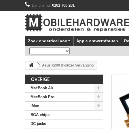
Bel ons nu:
0181 700 201
Zoek onderdeel voor:
Apple ontwerpfouten
Re
Asus X200 Digitizer Vervanging
OVERIGE
MacBook Air
MacBook Pro
iMac
BGA chips
DC jacks