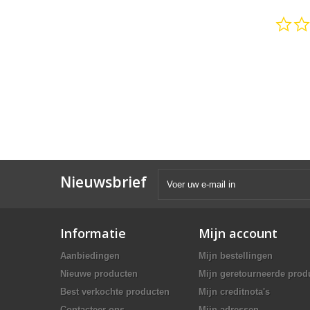
Nieuwsbrief
Informatie
Mijn account
Aanbiedingen
Mijn bestellingen
Nieuwe producten
Mijn geretourneerde prod
Best verkochte producten
Mijn creditnota's
Contacteer ons
Mijn adressen