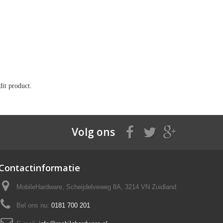
it product.
Volg ons
Contactinformatie
MobileHardware, Scheijdelveweg 8A, 3214 VN Zuidland
Bel ons nu:
0181 700 201