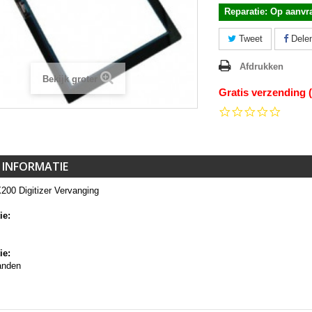
Reparatie: Op aanvr
Tweet
Dele
Afdrukken
Bekijk groter
Gratis verzending 
0.0
star
rating
 INFORMATIE
200 Digitizer Vervanging
ie:
ie:
anden