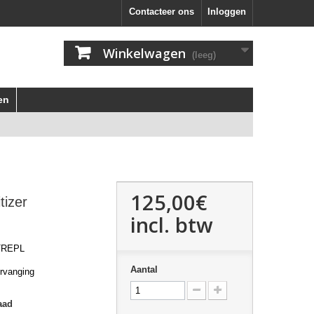
Contacteer ons
Inloggen
Winkelwagen
(leeg)
en
125,00€
tizer
incl. btw
TREPL
Aantal
ervanging
aad