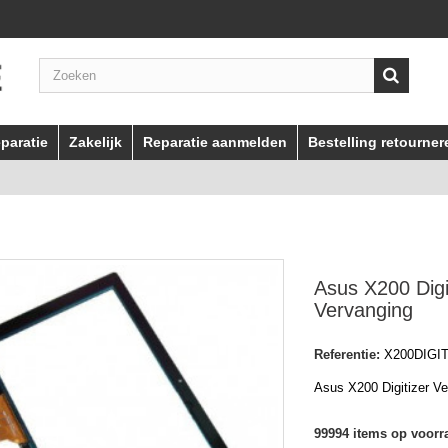
paratie
Zakelijk
Reparatie aanmelden
Bestelling retourner
Asus X200 Digi
Vervanging
Referentie:
X200DIGI
Asus X200 Digitizer V
99994
items op voorr