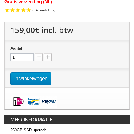
Gratis verzending (NL)
5.0
2 Beoordelingen
star
rating
159,00€
incl. btw
Aantal
In winkelwagen
MEER INFORMATIE
250GB SSD upgrade