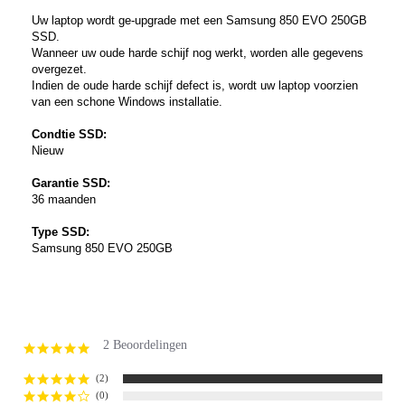
Uw laptop wordt ge-upgrade met een Samsung 850 EVO 250GB
SSD.
Wanneer uw oude harde schijf nog werkt, worden alle gegevens
overgezet.
Indien de oude harde schijf defect is, wordt uw laptop voorzien
van een schone Windows installatie.
Condtie SSD:
Nieuw
Garantie SSD:
36 maanden
Type SSD:
Samsung 850 EVO 250GB
2 Beoordelingen
5.0
star
rating
(2)
(0)