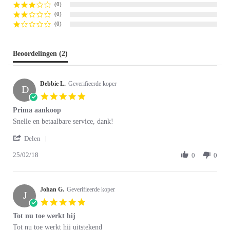
(0)
(0)
(0)
Beoordelingen
(2)
Debbie L.
Geverifieerde koper
D
5.0
star
Prima aankoop
rating
Review
review
Snelle en betaalbare service, dank!
by
stating
'
Debbie
Prima
Delen
Share
L.
aankoop
25/02/18
Review
0
0
on
by
25
Debbie
Feb
L.
2018
Johan G.
on
Geverifieerde koper
J
25
5.0
Feb
star
Tot nu toe werkt hij
2018
rating
Review
review
Tot nu toe werkt hij uitstekend