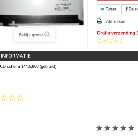
Tweet
Dele
Afdrukken
Gratis verzending 
Bekijk groter
0.0
star
rating
 INFORMATIE
LCD scherm 1440x900 (gebruikt)
0.0
star
rating