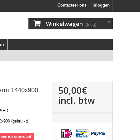
Contacteer ons
Inloggen
Winkelwagen
(leeg)
en
50,00€
erm 1440x900
incl. btw
USED
x900 (gebruikt)
meer op voorraad