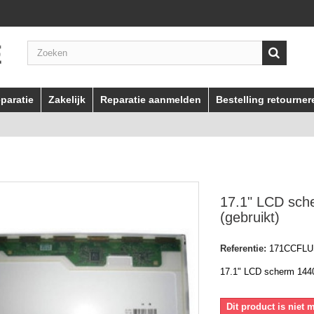
paratie
Zakelijk
Reparatie aanmelden
Bestelling retourner
17.1" LCD sch
(gebruikt)
Referentie:
171CCFL
17.1" LCD scherm 1440
Dit product is niet 