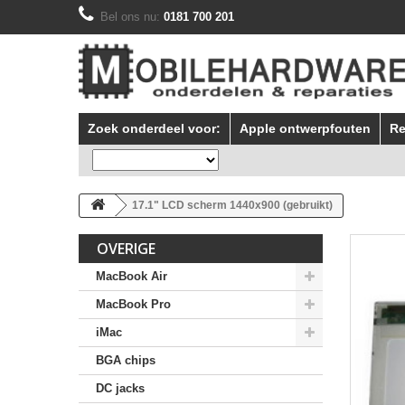
Bel ons nu:
0181 700 201
Zoek onderdeel voor:
Apple ontwerpfouten
Re
17.1" LCD scherm 1440x900 (gebruikt)
OVERIGE
MacBook Air
MacBook Pro
iMac
BGA chips
DC jacks