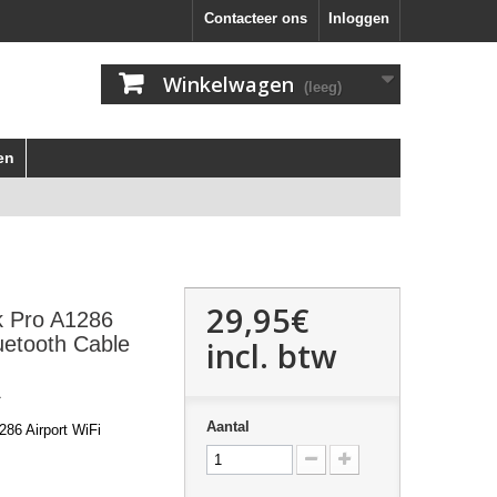
Contacteer ons
Inloggen
Winkelwagen
(leeg)
en
29,95€
 Pro A1286
luetooth Cable
incl. btw
A
Aantal
86 Airport WiFi