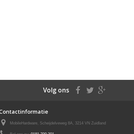
Volg ons
Contactinformatie
MobileHardware, Scheijdelveweg 8A, 3214 VN Zuidland