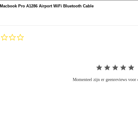
Macbook Pro A1286 Airport WiFi Bluetooth Cable
0.0
star
rating
Momenteel zijn er geenreviews voor d