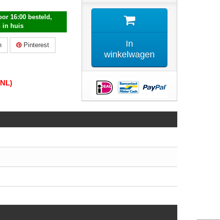
or 16:00 besteld,
 in huis
In
n
Pinterest
winkelwagen
(NL)