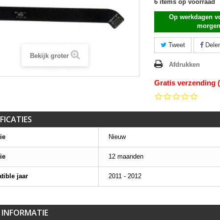
6
items op voorraad
Op werkdagen vo
morgen
Tweet
Dele
Bekijk groter
Afdrukken
Gratis verzending 
0.0
star
rating
FICATIES
ie
Nieuw
ie
12 maanden
ible jaar
2011 - 2012
 INFORMATIE