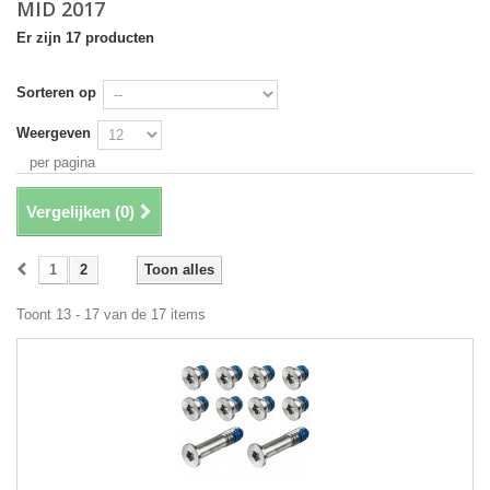
MID 2017
Er zijn 17 producten
Sorteren op
Weergeven
per pagina
Vergelijken (
0
)
1
2
Toon alles
Toont 13 - 17 van de 17 items