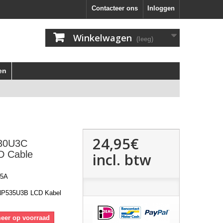
Contacteer ons
Inloggen
Winkelwagen
(leeg)
en
24,95€
30U3C
 Cable
incl. btw
15A
P535U3B LCD Kabel
meer op voorraad