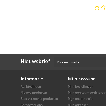
Nieuwsbrief
Informatie
Mijn account
Aanbiedingen
Mijn bestellingen
Nieuwe producten
Mijn geretourneerde prod
Best verkochte producten
Mijn creditnota's
Contacteer ons
Mijn adressen