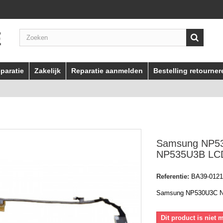
paratie
Zakelijk
Reparatie aanmelden
Bestelling retourner
Samsung NP5
NP535U3B LCD
Referentie:
BA39-012
Samsung NP530U3C N
Dit product is niet 