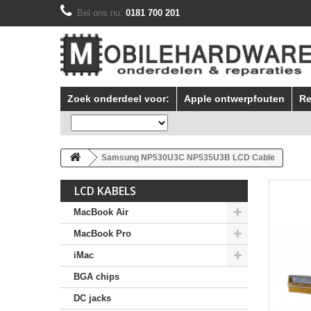
Bel ons nu:
0181 700 201
Zoek onderdeel voor:
Apple ontwerpfouten
Re
Samsung NP530U3C NP535U3B LCD Cable
LCD KABELS
MacBook Air
MacBook Pro
iMac
BGA chips
DC jacks