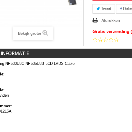
Tweet
Dele
Afdrukken
Gratis verzending 
Bekijk groter
0.0
star
rating
 INFORMATIE
ng NP530U3C NP535U3B LCD LVDS Cable
ie:
ie:
anden
ummer:
01215A