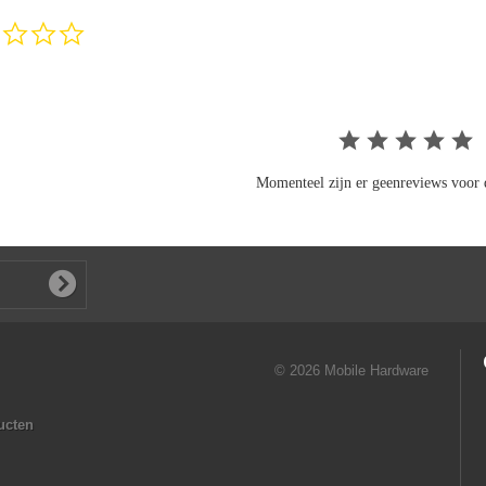
0.0
star
rating
Momenteel zijn er geenreviews voor d
© 2026 Mobile Hardware
ucten