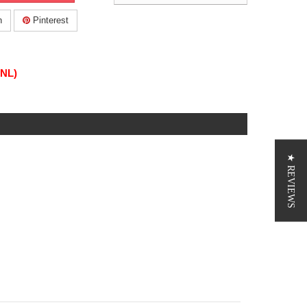
n
Pinterest
(NL)
★ REVIEWS