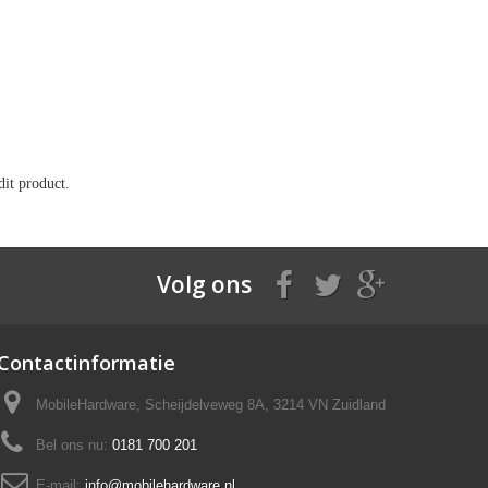
it product.
Volg ons
Contactinformatie
MobileHardware, Scheijdelveweg 8A, 3214 VN Zuidland
Bel ons nu:
0181 700 201
E-mail:
info@mobilehardware.nl