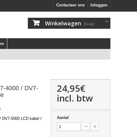
Contacteer ons
Inloggen
Winkelwagen
(leeg)
en
24,95€
V7-4000 / DV7-
le
incl. btw
1
Aantal
/ DV7-5000 LCD kabel /