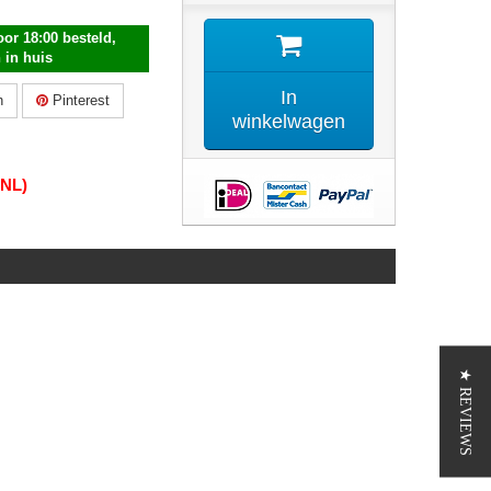
or 18:00 besteld,
 in huis
In
n
Pinterest
winkelwagen
(NL)
★ REVIEWS