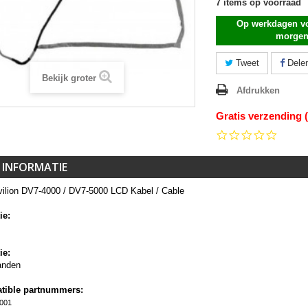
7
items op voorraad
Op werkdagen vo
morgen
Tweet
Dele
Bekijk groter
Afdrukken
Gratis verzending 
0.0
star
rating
 INFORMATIE
ilion DV7-4000 / DV7-5000 LCD Kabel / Cable
ie:
ie:
anden
tible partnummers:
001