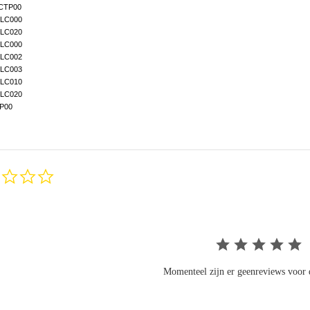
CTP00
LC000
LC020
LC000
LC002
LC003
LC010
LC020
P00
0.0
star
rating
Momenteel zijn er geenreviews voor d