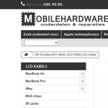
Bel ons nu:
0181 700 201
Zoek onderdeel voor:
Apple ontwerpfouten
Re
HP Pavilion DV7-4000 / DV7-5000 LCD Cable
LCD KABELS
MacBook Air
MacBook Pro
iMac
BGA chips
DC jacks