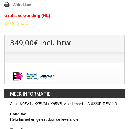
Afdrukken
Gratis verzending (NL)
0.0
star
rating
349,00€
incl. btw
MEER INFORMATIE
Asus K95VJ / K95VM / K95VB Moederbord LA-8223P REV 1.0
Conditie:
Refurbished en getest door de leverancier