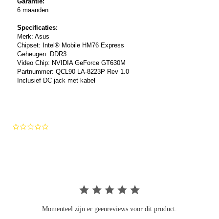
Garantie:
6 maanden
Specificaties:
Merk: Asus
Chipset: Intel®
Mobile HM76 Express
Geheugen: DDR3
Video Chip:
NVIDIA GeForce GT630M
Partnummer: QCL90 LA-8223P Rev 1.0
Inclusief DC jack met kabel
0.0
star
rating
Momenteel zijn er geenreviews voor dit product.