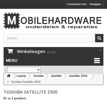
Contacteer ons
Inloggen
Winkelwagen
(leeg)
MENU
Laptop
Toshiba
Satellite
Satellite Z930
Toshiba Satellite Z930
TOSHIBA SATELLITE Z930
Er is 1 product.