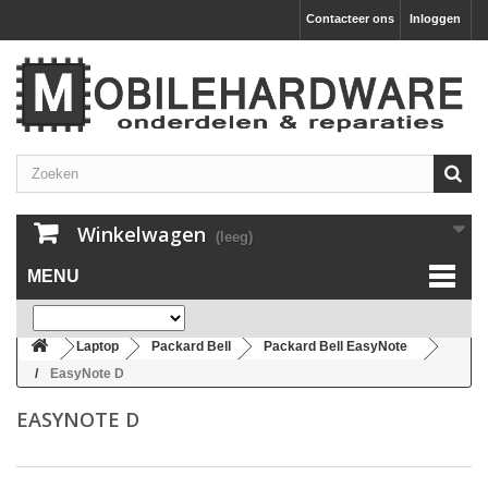
Contacteer ons
Inloggen
Winkelwagen
(leeg)
MENU
Laptop
Packard Bell
Packard Bell EasyNote
EasyNote D
EASYNOTE D