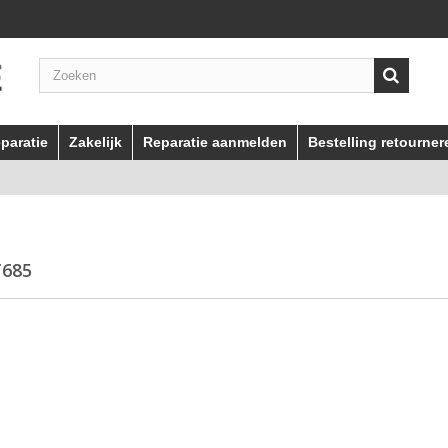
paratie
Zakelijk
Reparatie aanmelden
Bestelling retourner
T685