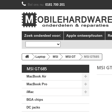
Bel ons nu:
0181 700 201
Zoek onderdeel voor:
Apple ontwerpfouten
Re
Laptop
MSI
MSI GT
MSI GT685
MSI G
MSI GT685
MacBook Air
MacBook Pro
iMac
BGA chips
DC jacks