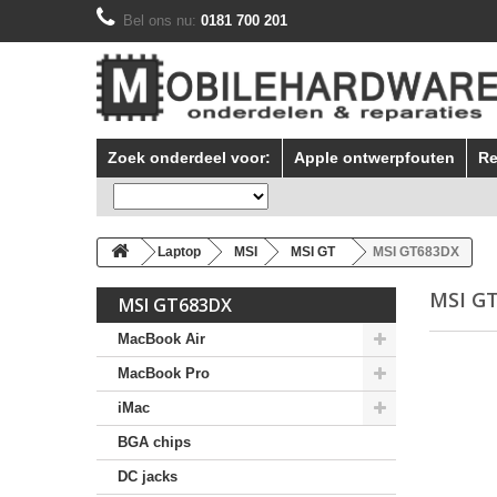
Bel ons nu:
0181 700 201
Zoek onderdeel voor:
Apple ontwerpfouten
Re
Laptop
MSI
MSI GT
MSI GT683DX
MSI G
MSI GT683DX
MacBook Air
MacBook Pro
iMac
BGA chips
DC jacks