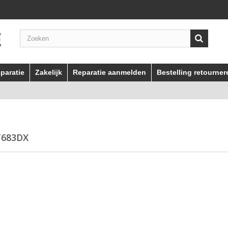
paratie
Zakelijk
Reparatie aanmelden
Bestelling retourner
T683DX