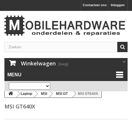
Contacteer ons
Inloggen
Winkelwagen
(leeg)
MENU
Laptop
MSI
MSI GT
MSI GT640X
MSI GT640X