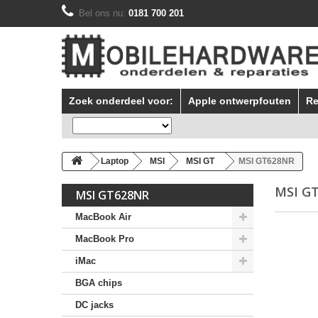
Bel ons nu:
0181 700 201
Zoek onderdeel voor:
Apple ontwerpfouten
Re
Laptop
MSI
MSI GT
MSI GT628NR
MSI G
MSI GT628NR
MacBook Air
MacBook Pro
iMac
BGA chips
DC jacks