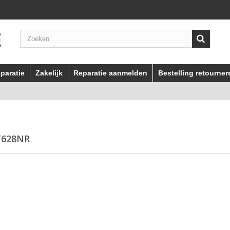
paratie
Zakelijk
Reparatie aanmelden
Bestelling retourner
T628NR