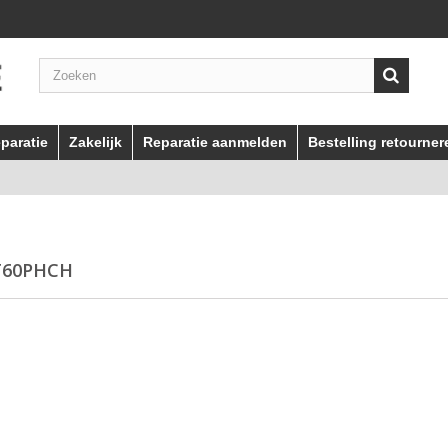
paratie
Zakelijk
Reparatie aanmelden
Bestelling retourner
T60PHCH