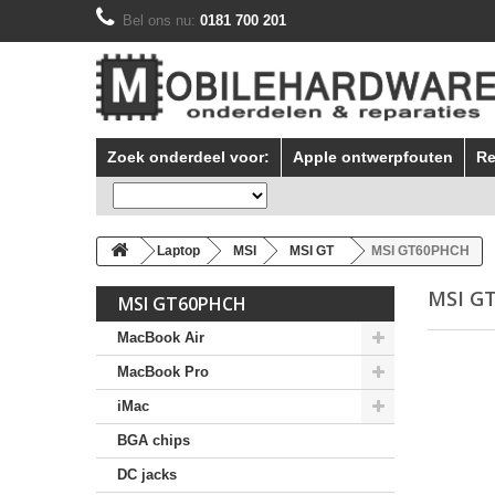
Bel ons nu:
0181 700 201
Zoek onderdeel voor:
Apple ontwerpfouten
Re
Laptop
MSI
MSI GT
MSI GT60PHCH
MSI G
MSI GT60PHCH
MacBook Air
MacBook Pro
iMac
BGA chips
DC jacks