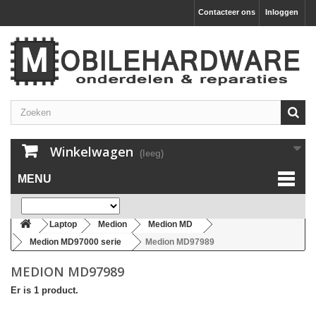
Contacteer ons
Inloggen
Winkelwagen
(leeg)
MENU
Laptop
Medion
Medion MD
Medion MD97000 serie
Medion MD97989
MEDION MD97989
Er is 1 product.