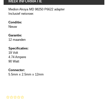
MEER INFORMATIE
Medion Akoya MD 98250 P6622 adapter
Inclusief netsnoer.
Conditie:
Nieuw
Garantie:
12 maanden
Specificaties:
19 Volt
4.74 Ampere
90 Watt
Connector:
5.5mm x 2.5mm x 12mm
0.0
star
rating