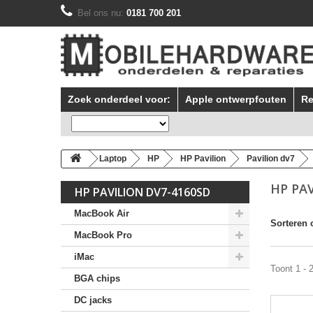
Bel ons nu:
0181 700 201
Zoek onderdeel voor:
Apple ontwerpfouten
Re
Laptop
HP
HP Pavilion
Pavilion dv7
HP PA
HP PAVILION DV7-4160SD
MacBook Air
Sorteren 
MacBook Pro
iMac
Toont 1 - 
BGA chips
DC jacks