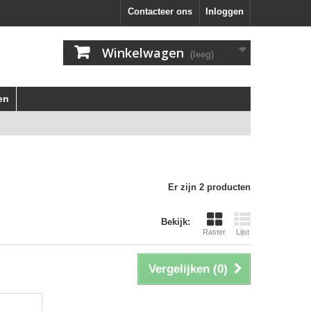
Contacteer ons
Inloggen
Winkelwagen
(leeg)
en
Er zijn 2 producten
Bekijk:
Raster
Lijst
Vergelijken (
0
)