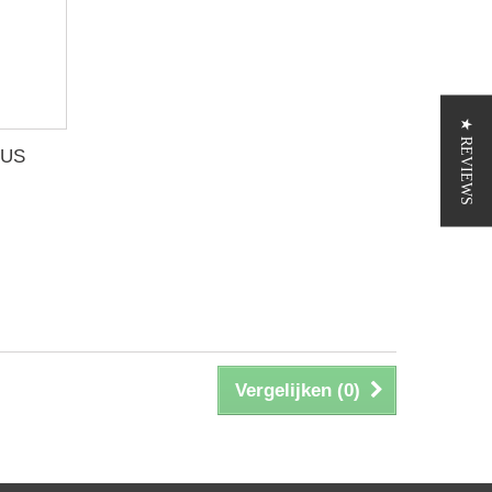
★ REVIEWS
 US
Vergelijken (
0
)