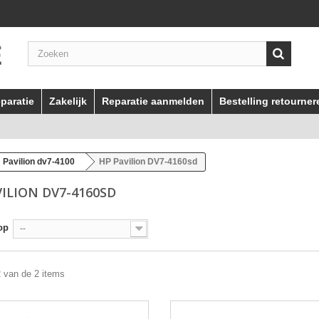
paratie
Zakelijk
Reparatie aanmelden
Bestelling retourner
Pavilion dv7-4100
HP Pavilion DV7-4160sd
VILION DV7-4160SD
op
--
2 van de 2 items