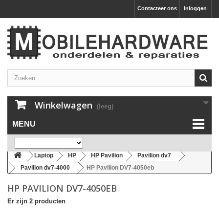
Contacteer ons
Inloggen
Winkelwagen
(leeg)
MENU
Laptop
HP
HP Pavilion
Pavilion dv7
Pavilion dv7-4000
HP Pavilion DV7-4050eb
HP PAVILION DV7-4050EB
Er zijn 2 producten