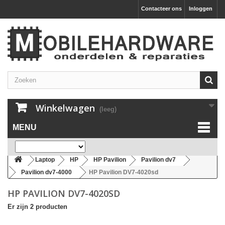
Contacteer ons
Inloggen
Winkelwagen
(leeg)
MENU
Laptop
HP
HP Pavilion
Pavilion dv7
Pavilion dv7-4000
HP Pavilion DV7-4020sd
HP PAVILION DV7-4020SD
Er zijn 2 producten