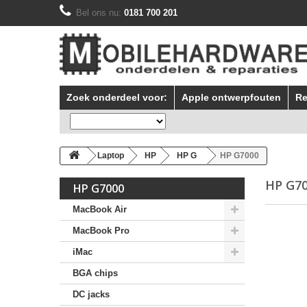
Bel ons nu:
0181 700 201
Zoek onderdeel voor:
Apple ontwerpfouten
Re
Laptop
HP
HP G
HP G7000
HP G7
HP G7000
MacBook Air
MacBook Pro
iMac
BGA chips
DC jacks