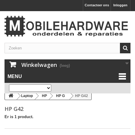
Contacteer ons
Inloggen
Winkelwagen
(leeg)
MENU
Laptop
HP
HP G
HP G42
HP G42
Er is 1 product.