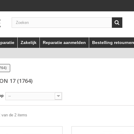
paratie
Zakelijk
Reparatie aanmelden
Bestelling retourner
764)
ON 17 (1764)
op
--
2 van de 2 items