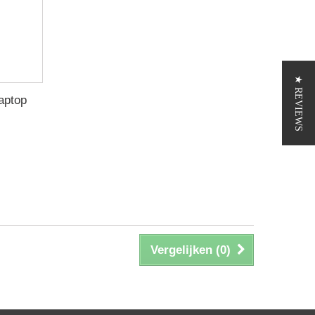
★ REVIEWS
Laptop
Vergelijken (
0
)