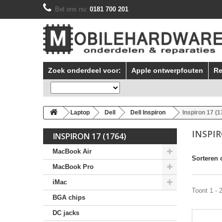
Bel ons nu:
0181 700 201
Zoek onderdeel voor:
Apple ontwerpfouten
Re
Laptop
Dell
Dell Inspiron
Inspiron 17 (1
INSPIR
INSPIRON 17 (1764)
MacBook Air
Sorteren 
MacBook Pro
iMac
Toont 1 - 
BGA chips
DC jacks