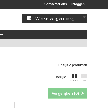
Contacteer ons
Inloggen
Winkelwagen
(leeg)
en
Er zijn 2 producten
Bekijk:
Raster
Lijst
Vergelijken (
0
)