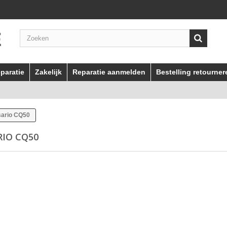
paratie
Zakelijk
Reparatie aanmelden
Bestelling retourner
sario CQ50
RIO CQ50