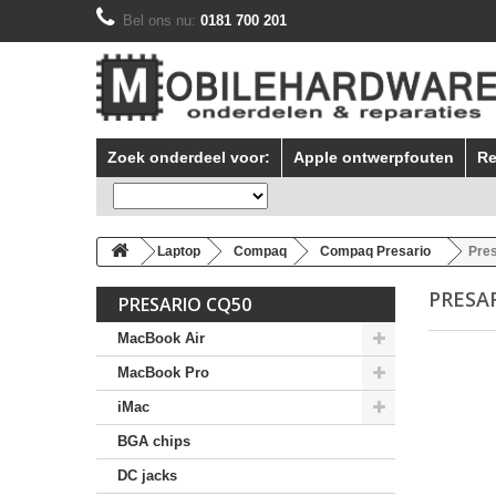
Bel ons nu:
0181 700 201
Zoek onderdeel voor:
Apple ontwerpfouten
Re
Laptop
Compaq
Compaq Presario
Pre
PRESA
PRESARIO CQ50
MacBook Air
MacBook Pro
iMac
BGA chips
DC jacks