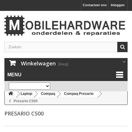
Contacteer ons
Inloggen
Winkelwagen
(leeg)
MENU
Laptop
Compaq
Compaq Presario
Presario C500
PRESARIO C500